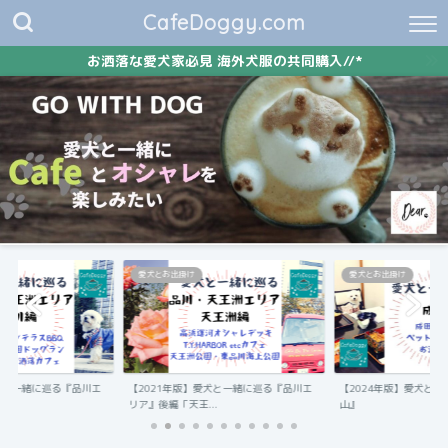
CafeDoggy.com
お洒落な愛犬家必見 海外犬服の共同購入//*
愛犬とお出掛け
愛犬とお出掛け
愛犬と一緒に巡る『品川エ
【2021年版】愛犬と一緒に巡る『品川エ
【2024年版】愛犬と
.
リア』後編「天王...
山』