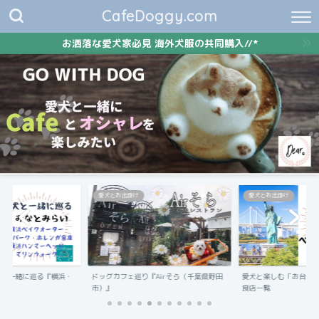
CafeDoggy.com
お洒落な愛犬家必見 海外犬服の共同購入//*
愛犬とお出掛け
愛犬とお出掛け
愛犬と一緒に巡る『横浜・
ドッグカフェ巡り『Airそら（千葉県野田
愛犬と楽しむ「お台場
市）』
食店一覧